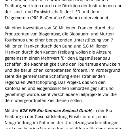
Freiburg, vertreten durch die Direktion der Institutionen und
der Land- und Forstwirtschaft, der ILFD und dem
Trägerverein (PRE BioGemüse Seeland) unterzeichnet.
Mit einer Investition von 66 Millionen Franken durch die
Produzenten von Biogemüse, die Biobauern und Murten
Tourismus und einer bedeutenden Unterstützung von 7
Millionen Franken durch den Bund und 5,6 Millionen
Franken durch den Kanton Freiburg wollen die Akteure
gemeinsam einen Mehrwert für den Biogemüseanbau
schaffen, die Nachhaltigkeit und den Tourismus entwickeln
und die beruflichen Kompetenzen fördern. Im Vordergrund
steht die gemeinsame Schaffung einer strahlenden
OK
regionalen Wertschöpfung. Das Projekt, das von den
kantonalen und eidgenössischen Behörden geprüft und
genehmigt wurde, sieht verschiedene Teilprojekte vor, die
dem übergeordneten Ziel dienen sollen.
European Commission | Cookies Policy
Mit der
B2B PRE Bio Gemüse Seeland GmbH
, in der Bio
Freiburg in der Geschäftsleitung Einsitz nimmt, einer
Neugründung im Rahmen der Umsetzungsvorbereitungen,
wird eine hybride Vermarktungs-plattform für das gesamte