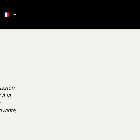
passion
 à la
s
ivante,