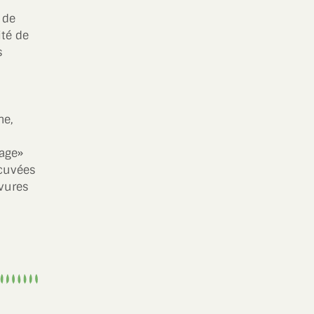
 de
ité de
s
he,
lage»
 cuvées
evures