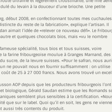
roûte ultrafine et légèrement croustillante, une mie aéri
dulé du levain à la douceur d’une brioche. Une petite
urg, début 2008, en confectionnant toutes mes cuchaules
ncte du reste de la fabrication», explique l’artisan. Il
dan aimait l’idée de «relever ce nouveau défi». Le Fribou
eautre et quelques chocolats bios, mais «vu le nombre
a fameuse spécialité, tous bios et tous suisses, voire
i de la farine fribourgeoise moulue à Granges Marnand, de
, du sucre, de la levure suisses. «Pour le safran, nous aur
cun ne pouvait nous en fournir suffisamment : on utilise
un coût de 25 à 27 000 francs. Nous avons trouvé un excel
cusson AOP depuis que les producteurs fribourgeois l’ont
cal et biologique, Gérald Saudan estime que les Romands s
émaniques semblent plus sensibles à la certification. «Nou
té que sur le label. Quoi qu’il en soit, les gens ne vienn
 aussi très contents du produit.