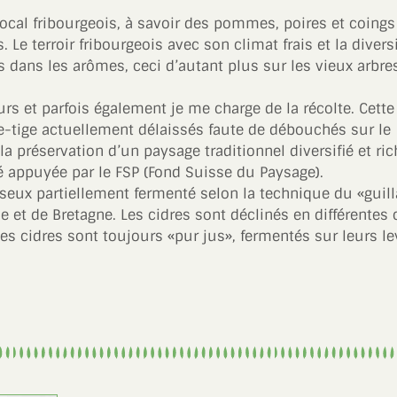
European Commission | Cookies Policy
 local fribourgeois, à savoir des pommes, poires et coings
 Le terroir fribourgeois avec son climat frais et la divers
 dans les arômes, ceci d’autant plus sur les vieux arbre
rs et parfois également je me charge de la récolte. Cette
e-tige actuellement délaissés faute de débouchés sur le
la préservation d’un paysage traditionnel diversifié et ric
powered by
WPCookiePro
té appuyée par le FSP (Fond Suisse du Paysage).
sseux partiellement fermenté selon la technique du «guil
 et de Bretagne. Les cidres sont déclinés en différentes
Ces cidres sont toujours «pur jus», fermentés sur leurs l