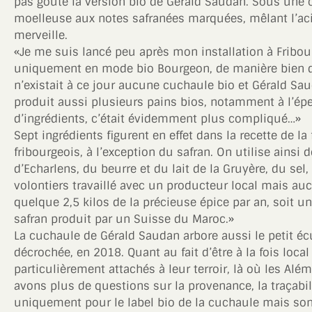
pas goûté la version bio de Gérald Saudan. Sous une c
moelleuse aux notes safranées marquées, mêlant l’aci
merveille.
«Je me suis lancé peu après mon installation à Fribo
uniquement en mode bio Bourgeon, de manière bien disti
n’existait à ce jour aucune cuchaule bio et Gérald Sau
produit aussi plusieurs pains bios, notamment à l’ép
d’ingrédients, c’était évidemment plus compliqué…»
Sept ingrédients figurent en effet dans la recette de l
fribourgeois, à l’exception du safran. On utilise ains
d’Echarlens, du beurre et du lait de la Gruyère, du sel
volontiers travaillé avec un producteur local mais au
quelque 2,5 kilos de la précieuse épice par an, soit 
safran produit par un Suisse du Maroc.»
La cuchaule de Gérald Saudan arbore aussi le petit é
décrochée, en 2018. Quant au fait d’être à la fois lo
particulièrement attachés à leur terroir, là où les Al
avons plus de questions sur la provenance, la traçabili
uniquement pour le label bio de la cuchaule mais sont