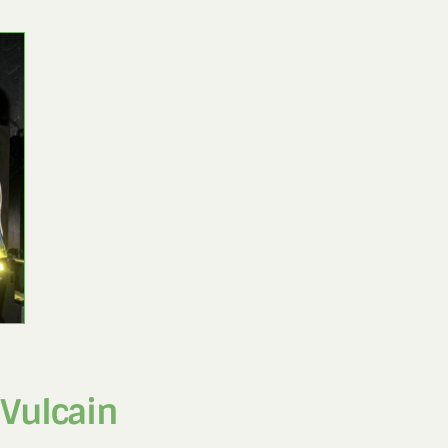
OK
Vulcain​