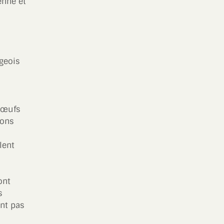
enne et
rgeois
s œufs
ions
lent
ont
s
ent pas