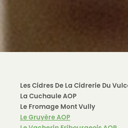
Les Cidres De La Cidrerie Du Vulc
La Cuchaule AOP
Le Fromage Mont Vully
Le Gruyère AOP
Le Vacherin Fribourgeois AOP