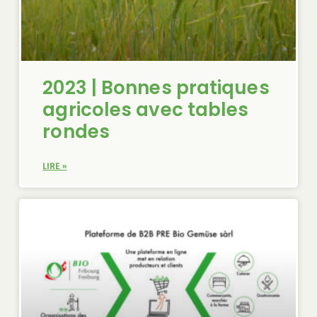
OK
2023 | Bonnes pratiques
agricoles avec tables
European Commission | Cookies Policy
rondes
LIRE »
powered by
WPCookiePro